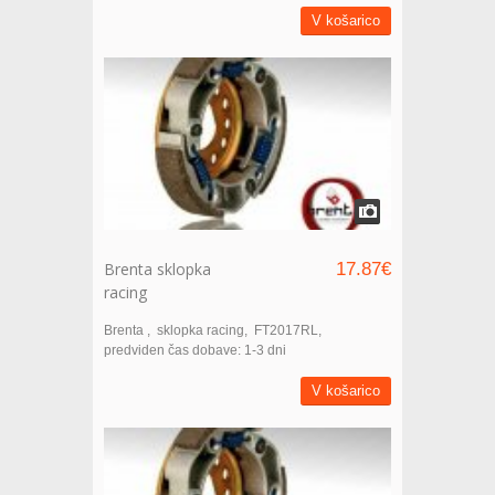
V košarico
Brenta sklopka
17.87€
racing
Brenta
sklopka racing
FT2017RL
predviden čas dobave: 1-3 dni
V košarico