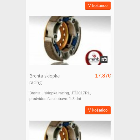
V košarico
Brenta sklopka
17.87€
racing
Brenta
sklopka racing
FT2017RL
predviden čas dobave: 1-3 dni
V košarico