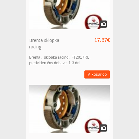
Brenta sklopka
17.87€
racing
Brenta
sklopka racing
FT2017RL
predviden čas dobave: 1-3 dni
V košarico