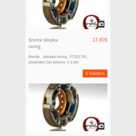
Brenta sklopka
17.87€
racing
Brenta
sklopka racing
FT2017RL
predviden čas dobave: 1-3 dni
V košarico