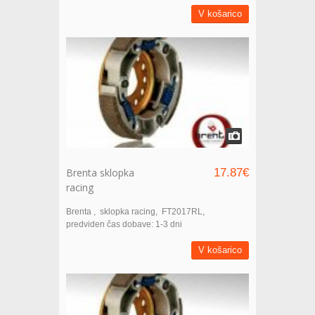
V košarico
Brenta sklopka
17.87€
racing
Brenta
sklopka racing
FT2017RL
predviden čas dobave: 1-3 dni
V košarico