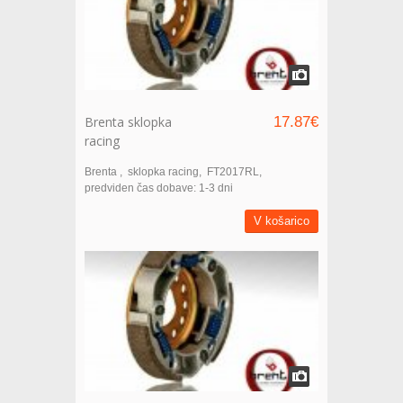
Brenta sklopka
17.87€
racing
Brenta
sklopka racing
FT2017RL
predviden čas dobave: 1-3 dni
V košarico