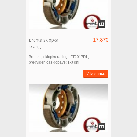
Brenta sklopka
17.87€
racing
Brenta
sklopka racing
FT2017RL
predviden čas dobave: 1-3 dni
V košarico