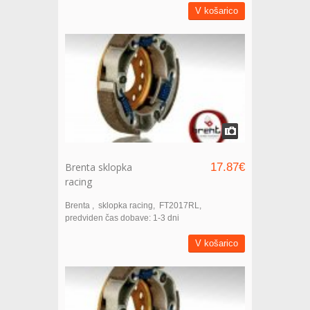
V košarico
Brenta sklopka
17.87€
racing
Brenta
sklopka racing
FT2017RL
predviden čas dobave: 1-3 dni
V košarico