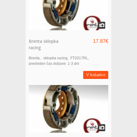
Brenta sklopka
17.87€
racing
Brenta
sklopka racing
FT2017RL
predviden čas dobave: 1-3 dni
V košarico