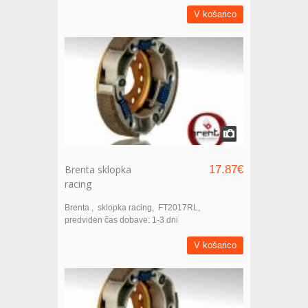
V košarico
Brenta sklopka
17.87€
racing
Brenta
sklopka racing
FT2017RL
predviden čas dobave: 1-3 dni
V košarico