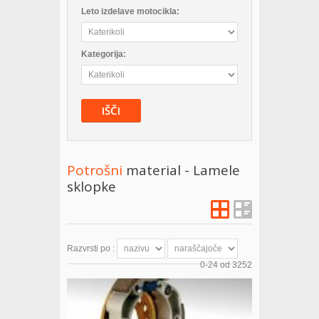
Leto izdelave motocikla:
Kategorija:
IŠČI
Potrošni
material - Lamele
sklopke
Razvrsti po :
0-24 od
3252