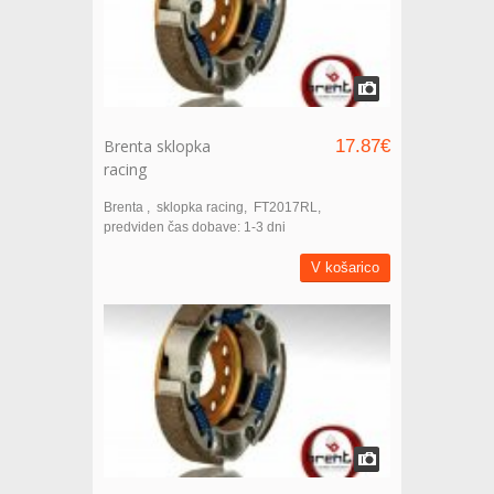
Brenta sklopka
17.87€
racing
Brenta
sklopka racing
FT2017RL
predviden čas dobave: 1-3 dni
V košarico