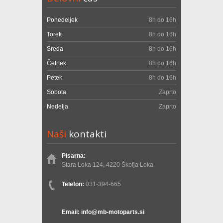
Ponedeljek
8h do 16h
Torek
8h do 16h
Sreda
8h do 16h
Četrtek
8h do 16h
Petek
8h do 16h
Sobota
Zaprto
Nedelja
Zaprto
Naši
kontakti
Pisarna:
Stara Loka 124, 4220 Škofja Loka
Telefon:
031-394-665
Email: info@mb-motoparts.si