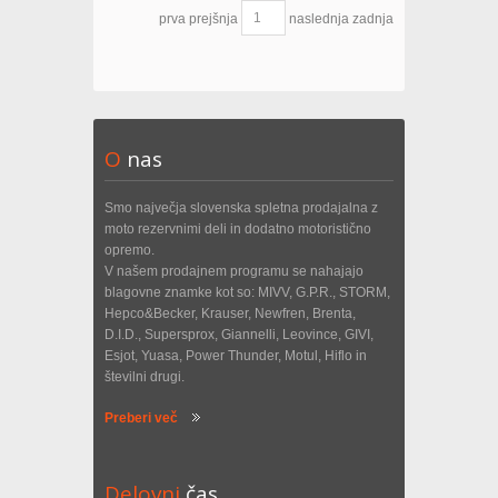
prva
prejšnja
naslednja
zadnja
O
nas
Smo največja slovenska spletna prodajalna z
moto rezervnimi deli in dodatno motoristično
opremo.
V našem prodajnem programu se nahajajo
blagovne znamke kot so: MIVV, G.P.R., STORM,
Hepco&Becker, Krauser, Newfren, Brenta,
D.I.D., Supersprox, Giannelli, Leovince, GIVI,
Esjot, Yuasa, Power Thunder, Motul, Hiflo in
številni drugi.
Preberi več
Delovni
čas