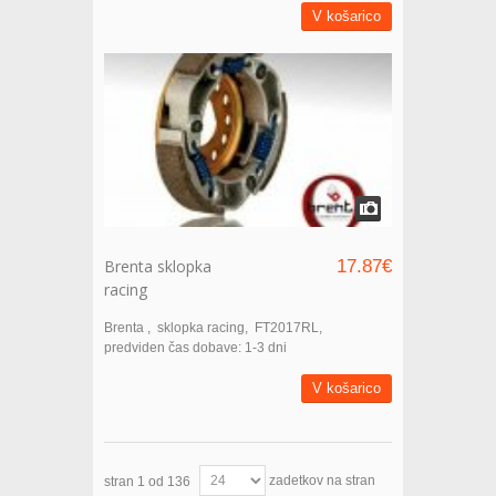
V košarico
Brenta sklopka
17.87€
racing
Brenta
sklopka racing
FT2017RL
predviden čas dobave: 1-3 dni
V košarico
zadetkov na stran
stran 1 od 136