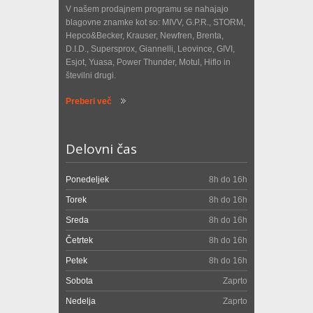
V našem prodajnem programu se nahajajo
blagovne znamke kot so: MIVV, G.P.R., STORM,
Hepco&Becker, Krauser, Newfren, Brenta,
D.I.D., Supersprox, Giannelli, Leovince, GIVI,
Esjot, Yuasa, Power Thunder, Motul, Hiflo in
številni drugi.
Preberi več
Delovni čas
Ponedeljek
8h do 16h
Torek
8h do 16h
Sreda
8h do 16h
Četrtek
8h do 16h
Petek
8h do 16h
Sobota
Zaprto
Nedelja
Zaprto