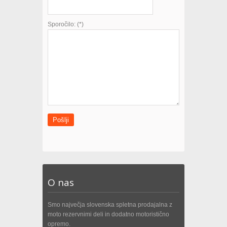
Sporočilo: (*)
Pošlji
O nas
Smo največja slovenska spletna prodajalna z
moto rezervnimi deli in dodatno motoristično
opremo.